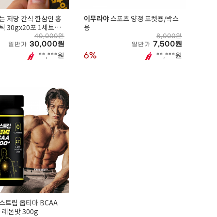
는 저당 간식 한삼인 홍
이무라야
스포츠 양갱 포켓용/박스
 30gx20포 1세트+쇼
용
40,000원
8,000원
30,000원
7,500원
일반가
일반가
6%
**,***원
**,***원
스트림 옵티마 BCAA
 레몬맛 300g