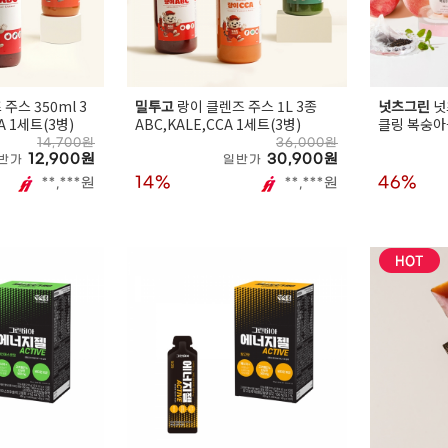
주스 350ml 3
밀투고
랑이 클렌즈 주스 1L 3종
넛츠그린
넛
A 1세트(3병)
ABC,KALE,CCA 1세트(3병)
클링 복숭아
340ml 24
14,700원
36,000원
12,900원
30,900원
반가
일반가
14%
46%
**,***원
**,***원