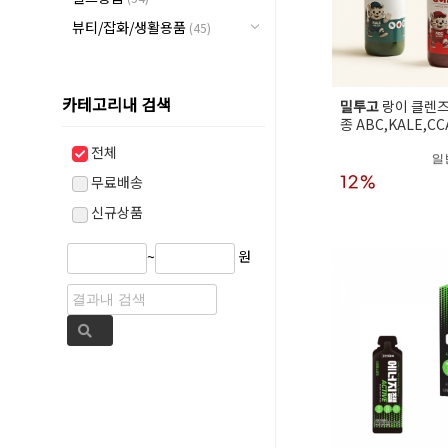
뷰티/잡화/생활용품
(45)
카테고리내 검색
밀투고
랑이 클렌즈 
종 ABC,KALE,CC
전체
일
무료배송
12%
신규상품
~
원