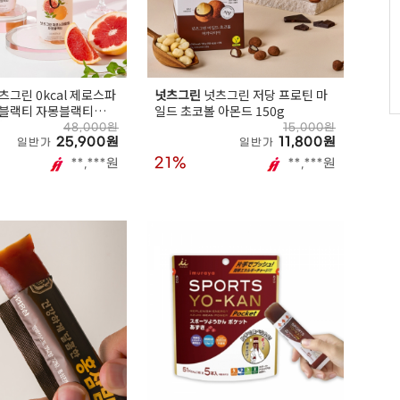
츠그린 0kcal 제로스파
넛츠그린
넛츠그린 저당 프로틴 마
블랙티 자몽블랙티
일드 초코볼 아몬드 150g
병
48,000원
15,000원
25,900원
11,800원
일반가
일반가
21%
**,***원
**,***원