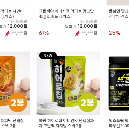
 액티브 샤인머
그린비아
에너지젤 액티브 망고맛
한삼인
맛있
 (1박스)
45g x 10포 (1박스)
삼 밤양갱스틱
핑백
31,000원
31,000원
12,000원
12,000원
반가
일반가
61%
25%
**,***원
**,***원
리페퍼맛 단백질
복띵
히어로칩 어니언맛 단백질과
익스트림
익
 스낵 2봉
자 고단백 저지방 스낵 2봉
타우린7000