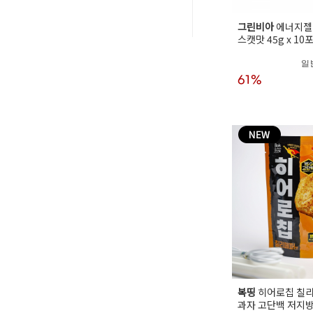
그린비아
에너지젤
스캣맛 45g x 10포
일
61%
복띵
히어로칩 칠
과자 고단백 저지방