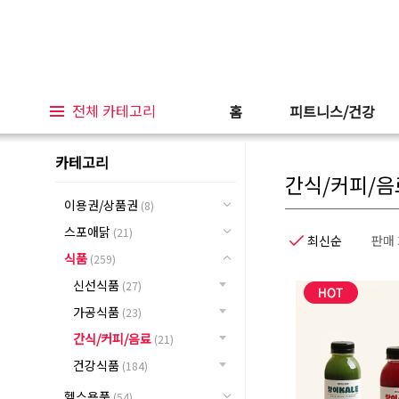
전체 카테고리
홈
피트니스/건강
카테고리
간식/커피/음
이용권/상품권
(8)
스포애닭
(21)
최신순
판매
식품
(259)
신선식품
(27)
가공식품
(23)
간식/커피/음료
(21)
건강식품
(184)
헬스용품
(54)