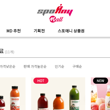
MD 추천
기획전
스포애니 상품권
료
(
11
개)
 가격낮은순
판매 가격높은순
인기순
구매순