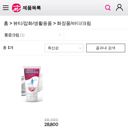
검
로
카테고리
제품목록
색
그
인
홈
>
뷰티/잡화/생활용품
>
화장품/바디/크림
통증크림
(1)
총
1
개
결과내 검색
48,000
28,800