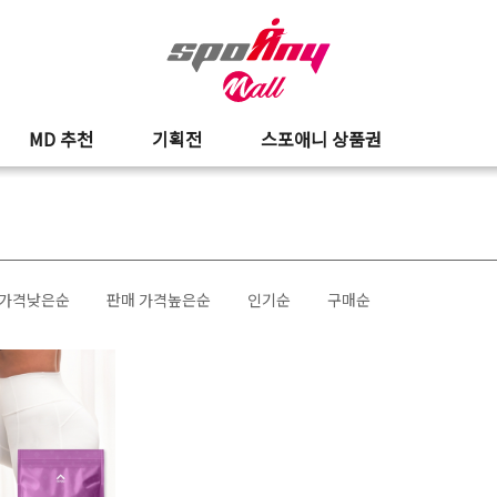
MD 추천
기획전
스포애니 상품권
 가격낮은순
판매 가격높은순
인기순
구매순