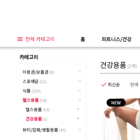
전체 카테고리
홈
피트니스/건강
카테고리
건강용품
(
1
개)
이용권/상품권
(8)
스포애닭
(21)
최신순
판매
식품
(259)
헬스용품
(54)
헬스용품
(53)
건강용품
(1)
뷰티/잡화/생활용품
(45)