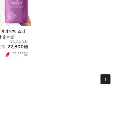
아리 압박 스타
사 승무원
32,300원
22,800원
반가
**,***원
1