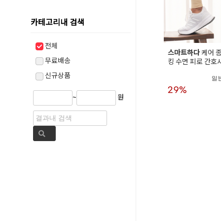
카테고리내 검색
전체
스마트하다
케어 종
무료배송
킹 수면 피로 간호
신규상품
일
29%
~
원